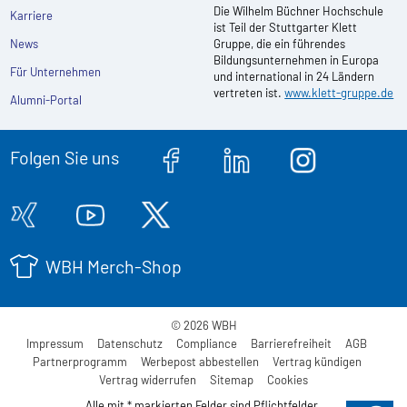
Die Wilhelm Büchner Hochschule
Karriere
ist Teil der Stuttgarter Klett
News
Gruppe, die ein führendes
Bildungsunternehmen in Europa
Für Unternehmen
und international in 24 Ländern
vertreten ist.
www.klett-gruppe.de
Alumni-Portal
Folgen Sie uns
WBH Merch-Shop
© 2026 WBH
Impressum
Datenschutz
Compliance
Barrierefreiheit
AGB
Partnerprogramm
Werbepost abbestellen
Vertrag kündigen
Vertrag widerrufen
Sitemap
Cookies
Alle mit * markierten Felder sind Pflichtfelder.