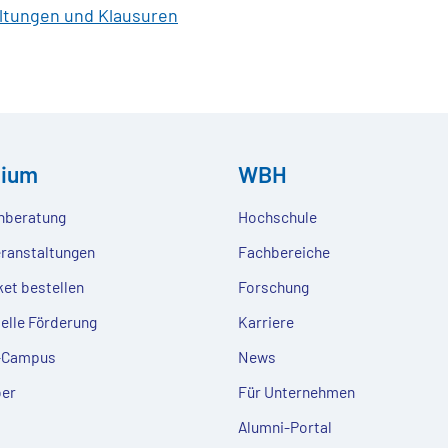
altungen und Klausuren
dium
WBH
nberatung
Hochschule
eranstaltungen
Fachbereiche
ket bestellen
Forschung
ielle Förderung
Karriere
e-Campus
News
er
Für Unternehmen
Alumni-Portal