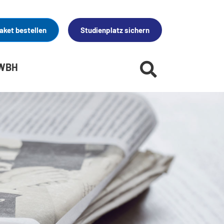
aket bestellen
Studienplatz sichern
 WBH