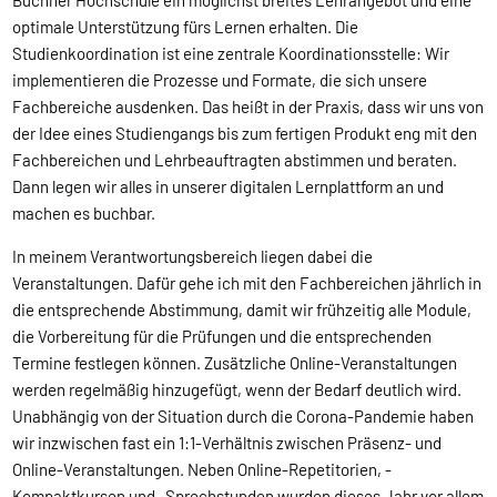
Büchner Hochschule ein möglichst breites Lehrangebot und eine
optimale Unterstützung fürs Lernen erhalten. Die
Studienkoordination ist eine zentrale Koordinationsstelle: Wir
implementieren die Prozesse und Formate, die sich unsere
Fachbereiche ausdenken. Das heißt in der Praxis, dass wir uns von
der Idee eines Studiengangs bis zum fertigen Produkt eng mit den
Fachbereichen und Lehrbeauftragten abstimmen und beraten.
Dann legen wir alles in unserer digitalen Lernplattform an und
machen es buchbar.
In meinem Verantwortungsbereich liegen dabei die
Veranstaltungen. Dafür gehe ich mit den Fachbereichen jährlich in
die entsprechende Abstimmung, damit wir frühzeitig alle Module,
die Vorbereitung für die Prüfungen und die entsprechenden
Termine festlegen können. Zusätzliche Online-Veranstaltungen
werden regelmäßig hinzugefügt, wenn der Bedarf deutlich wird.
Unabhängig von der Situation durch die Corona-Pandemie haben
wir inzwischen fast ein 1:1-Verhältnis zwischen Präsenz- und
Online-Veranstaltungen. Neben Online-Repetitorien, -
Kompaktkursen und -Sprechstunden wurden dieses Jahr vor allem