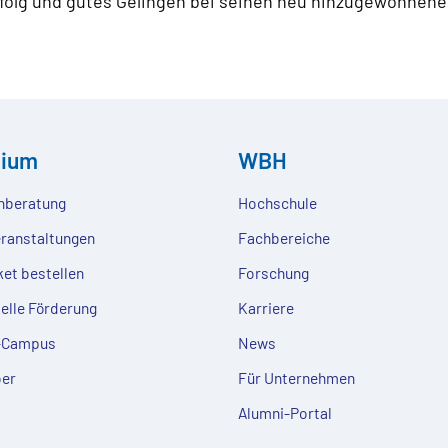
Erfolg und gutes Gelingen bei seinen neu hinzugewonnen
dium
WBH
nberatung
Hochschule
eranstaltungen
Fachbereiche
ket bestellen
Forschung
ielle Förderung
Karriere
e-Campus
News
er
Für Unternehmen
Alumni-Portal