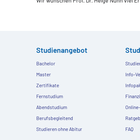
Wir wünschen Prof. Dr. Helge Nuhn viel 
Studienangebot
Stu
Bachelor
Studie
Master
Info-V
Zertifikate
Infopa
Fernstudium
Finanz
Abendstudium
Onlin
Berufsbegleitend
Ratgeb
Studieren ohne Abitur
FAQ