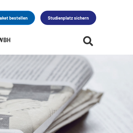
aket bestellen
Studienplatz sichern
 WBH