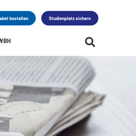
aket bestellen
Studienplatz sichern
 WBH