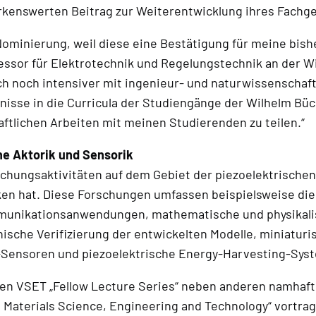
kenswerten Beitrag zur Weiterentwicklung ihres Fachgeb
Nominierung, weil diese eine Bestätigung für meine bish
rofessor für Elektrotechnik und Regelungstechnik an der 
h noch intensiver mit ingenieur- und naturwissenschaft
nisse in die Curricula der Studiengänge der Wilhelm Bü
ftlichen Arbeiten mit meinen Studierenden zu teilen.“
e Aktorik und Sensorik
hungsaktivitäten auf dem Gebiet der piezoelektrischen 
nken hat. Diese Forschungen umfassen beispielsweise di
munikationsanwendungen, mathematische und physikalis
sche Verifizierung der entwickelten Modelle, miniatur
Sensoren und piezoelektrische Energy-Harvesting-Syst
en VSET „Fellow Lecture Series“ neben anderen namhafte
 Materials Science, Engineering and Technology“ vortrag