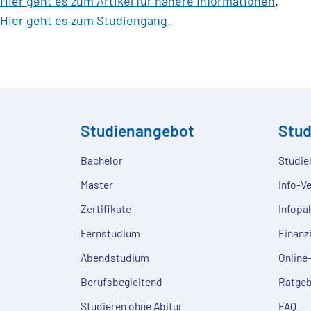
Hier geht es zum Artikel für nähere Informationen
.
Hier geht es zum Studiengang.
Studienangebot
Stu
Bachelor
Studie
Master
Info-V
Zertifikate
Infopa
Fernstudium
Finanz
Abendstudium
Onlin
Berufsbegleitend
Ratgeb
Studieren ohne Abitur
FAQ