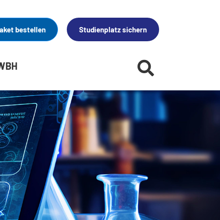
aket bestellen
Studienplatz sichern
 WBH