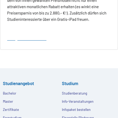
dem von ihnen gewählten Preismodell nicht nur einen
attraktiven monatlichen Rabatt erhalten (es winkt eine
Preisersparnis von bis zu 2.880,- €!). Zusätzlich dürfen sich
Studieninteressierte über ein Gratis-iPad freuen.
Hier geht es zur Aktion.
Studienangebot
Studium
Bachelor
Studienberatung
Master
Info-Veranstaltungen
Zertifikate
Infopaket bestellen
Fernstudium
Finanzielle Förderung