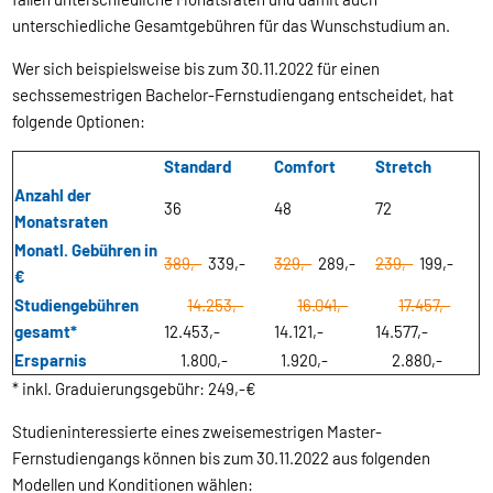
unterschiedliche Gesamtgebühren für das Wunschstudium an.
Wer sich beispielsweise bis zum 30.11.2022 für einen
sechssemestrigen Bachelor-Fernstudiengang entscheidet, hat
folgende Optionen:
Standard
Comfort
Stretch
Anzahl der
36
48
72
Monatsraten
Monatl. Gebühren in
389,-
339,-
329,-
289,-
239,-
199,-
€
Studiengebühren
14.253,-
16.041,-
17.457,-
gesamt*
12.453,-
14.121,-
14.577,-
Ersparnis
1.800,-
1.920,-
2.880,-
* inkl. Graduierungsgebühr: 249,-€
Studieninteressierte eines zweisemestrigen Master-
Fernstudiengangs können bis zum 30.11.2022 aus folgenden
Modellen und Konditionen wählen: