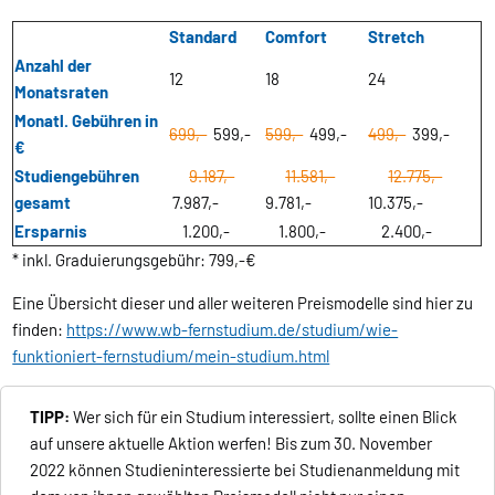
Standard
Comfort
Stretch
Anzahl der
12
18
24
Monatsraten
Monatl. Gebühren in
699,-
599,-
599,-
499,-
499,-
399,-
€
Studiengebühren
9.187,-
11.581,-
12.775,-
gesamt
7.987,-
9.781,-
10.375,-
Ersparnis
1.200,-
1.800,-
2.400,-
* inkl. Graduierungsgebühr: 799,-€
Eine Übersicht dieser und aller weiteren Preismodelle sind hier zu
finden:
https://www.wb-fernstudium.de/studium/wie-
funktioniert-fernstudium/mein-studium.html
TIPP:
Wer sich für ein Studium interessiert, sollte einen Blick
auf unsere aktuelle Aktion werfen! Bis zum 30. November
2022 können Studieninteressierte bei Studienanmeldung mit