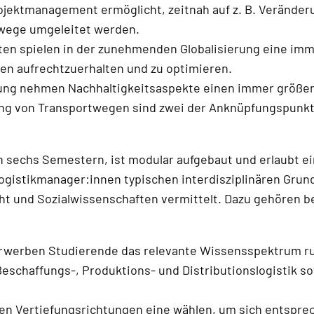
ojektmanagement ermöglicht, zeitnah auf z. B. Veränder
wege umgeleitet werden.
tten spielen in der zunehmenden Globalisierung eine imm
en aufrechtzuerhalten und zu optimieren.
ng nehmen Nachhaltigkeitsaspekte einen immer größere
ng von Transportwegen sind zwei der Anknüpfungspunkt
 sechs Semestern, ist modular aufgebaut und erlaubt ein
ogistikmanager:innen typischen interdisziplinären Grun
ht und Sozialwissenschaften vermittelt. Dazu gehören b
erwerben Studierende das relevante Wissensspektrum r
Beschaffungs-, Produktions- und Distributionslogistik s
n Vertiefungsrichtungen eine wählen, um sich entsprech