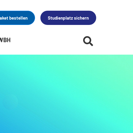
aket bestellen
Studienplatz sichern
 WBH