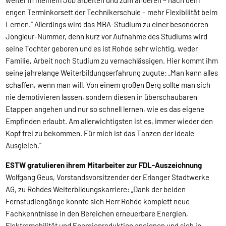
weiter in meinem Job arbeiten und zum anderen – nach dem
engen Terminkorsett der Technikerschule – mehr Flexibilität beim
Lernen.“ Allerdings wird das MBA-Studium zu einer besonderen
Jongleur-Nummer, denn kurz vor Aufnahme des Studiums wird
seine Tochter geboren und es ist Rohde sehr wichtig, weder
Familie, Arbeit noch Studium zu vernachlässigen. Hier kommt ihm
seine jahrelange Weiterbildungserfahrung zugute: „Man kann alles
schaffen, wenn man will. Von einem großen Berg sollte man sich
nie demotivieren lassen, sondern diesen in überschaubaren
Etappen angehen und nur so schnell lernen, wie es das eigene
Empfinden erlaubt. Am allerwichtigsten ist es, immer wieder den
Kopf frei zu bekommen. Für mich ist das Tanzen der ideale
Ausgleich.“
ESTW gratulieren ihrem Mitarbeiter zur FDL-Auszeichnung
Wolfgang Geus, Vorstandsvorsitzender der Erlanger Stadtwerke
AG, zu Rohdes Weiterbildungskarriere: „Dank der beiden
Fernstudiengänge konnte sich Herr Rohde komplett neue
Fachkenntnisse in den Bereichen erneuerbare Energien,
Elektromobilität und Energieproduktion aneignen und sich in