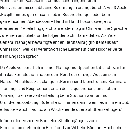
Wenn es zum Beispiel mit chinesischen Ingenieuren
Missverständnisse gibt, sind Belehrungen unangebracht“, weiß Abele.
„Es gilt immer, gemeinsam – ob in Besprechungen oder beim
gemeinsamen Abendessen – Hand in Hand Lösungswege zu
erarbeiten.“ Abele fing gleich am ersten Tag in China an, die Sprache
zu lernen und blieb für die folgenden acht Jahre dabei. Als Vice
General Manager bewältigte er den Berufsalltag größtenteils auf
Chinesisch, weil der verantwortliche Leiter auf chinesischer Seite
kein Englisch sprach.
Da Abele vollberuflich in einer Managementposition tätig ist, war für
ihn das Fernstudium neben dem Beruf der einzige Weg, um zum
Master-Abschluss zu gelangen: „Bei mir sind Dienstreisen, Seminare,
Trainings und Besprechungen an der Tagesordnung und haben
Vorrang. Die freie Zeiteinteilung beim Studium war für mich
Grundvoraussetzung. So lernte ich immer dann, wenn es mir mein Job
erlaubte – auch nachts, am Wochenende oder auf Überseeflügen.“
Informationen zu den Bachelor-Studiengängen, zum
Fernstudium neben dem Beruf und zur Wilhelm Büchner Hochschule