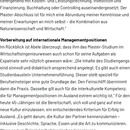
tiefergehend mit Kosten- und Leistungsrechnung, Investition und
Finanzierung, Buchhaltung oder Controlling auseinandergesetzt. Der
Master-Abschluss ist für mich eine Abrundung meiner Kenntnisse und
meiner Erwartungen an mich selbst – die Kombination aus
Naturwissenschaft und Wirtschaft.“
Vorbereitung auf internationale Managementpositionen
Im Rückblick ist Abele überzeugt, dass ihm das Master-Studium im
Wirtschaftsingenieurwesen auch schon für seine Aufgaben als
Expatriate sehr nützlich gewesen wäre: „Die Inhalte des Studiengangs
sind sinnvoll und didaktisch ansprechend angelegt. Es gibt auch einen
Studienbaustein Unternehmensführung. Dieser stellt speziell für
Berufseinsteiger eine gute Grundlage dar. Den Feinschliff übernimmt
dann die Praxis. Dasselbe gilt auch für die interkulturelle Kompetenz,
die für Managementpositionen im Ausland extrem wichtig ist.“ Für den
heute 45-Jährigen ist die Bereitschaft, sich voll und ganz auf eine
neue Kultur einzulassen, ein entscheidendes Kriterium für Erfolg im
Ausland. „Es geht darum, die Kultur der Partner kennenzulernen –
inklusive Geschichte, Sprache, Essen und die Art zu kommunizieren.