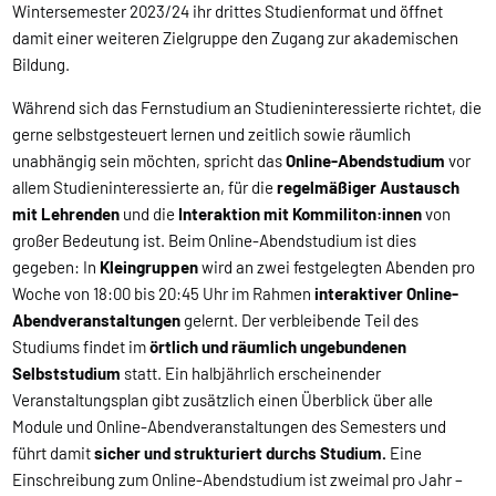
Wintersemester 2023/24 ihr drittes Studienformat und öffnet
damit einer weiteren Zielgruppe den Zugang zur akademischen
Bildung.
Während sich das Fernstudium an Studieninteressierte richtet, die
gerne selbstgesteuert lernen und zeitlich sowie räumlich
unabhängig sein möchten, spricht das
Online-Abendstudium
vor
allem Studieninteressierte an, für die
regelmäßiger Austausch
mit Lehrenden
und die
Interaktion mit Kommiliton:innen
von
großer Bedeutung ist. Beim Online-Abendstudium ist dies
gegeben: In
Kleingruppen
wird an zwei festgelegten Abenden pro
Woche von 18:00 bis 20:45 Uhr im Rahmen
interaktiver Online-
Abendveranstaltungen
gelernt. Der verbleibende Teil des
Studiums findet im
örtlich und räumlich ungebundenen
Selbststudium
statt. Ein halbjährlich erscheinender
Veranstaltungsplan gibt zusätzlich einen Überblick über alle
Module und Online-Abendveranstaltungen des Semesters und
führt damit
sicher und strukturiert durchs Studium.
Eine
Einschreibung zum Online-Abendstudium ist zweimal pro Jahr –