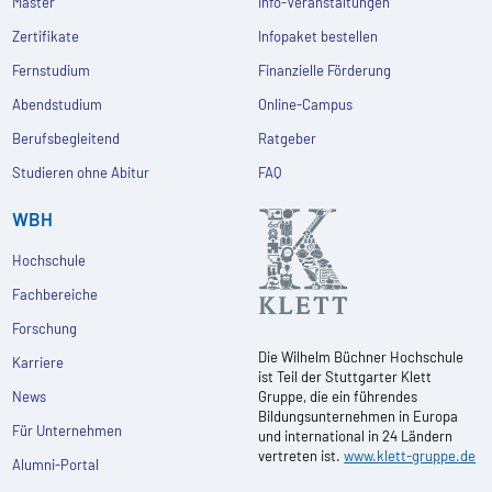
Master
Info-Veranstaltungen
Zertifikate
Infopaket bestellen
Fernstudium
Finanzielle Förderung
Abendstudium
Online-Campus
Berufsbegleitend
Ratgeber
Studieren ohne Abitur
FAQ
WBH
Hochschule
Fachbereiche
Forschung
Die Wilhelm Büchner Hochschule
Karriere
ist Teil der Stuttgarter Klett
News
Gruppe, die ein führendes
Bildungsunternehmen in Europa
Für Unternehmen
und international in 24 Ländern
vertreten ist.
www.klett-gruppe.de
Alumni-Portal