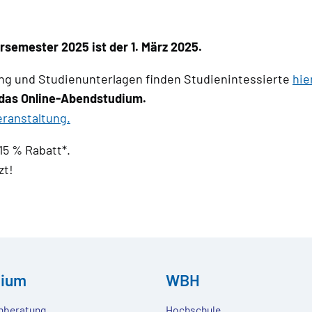
emester 2025 ist der 1. März 2025.
g und Studienunterlagen finden Studienintessierte
hie
 das Online-Abendstudium.
eranstaltung.
15 % Rabatt*.
zt!
dium
WBH
nberatung
Hochschule