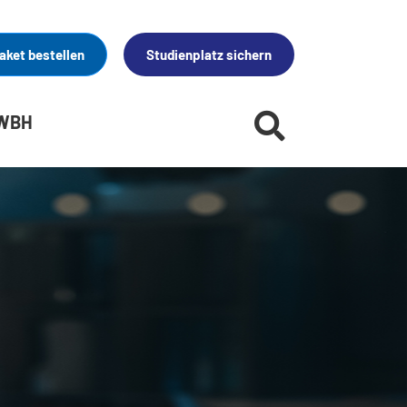
aket bestellen
Studienplatz sichern
 WBH