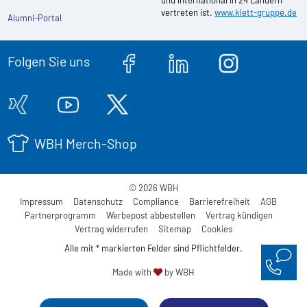
und international in 24 Ländern
vertreten ist.
www.klett-gruppe.de
Alumni-Portal
Folgen Sie uns
WBH Merch-Shop
© 2026 WBH
Impressum
Datenschutz
Compliance
Barrierefreiheit
AGB
Partnerprogramm
Werbepost abbestellen
Vertrag kündigen
Vertrag widerrufen
Sitemap
Cookies
Alle mit * markierten Felder sind Pflichtfelder.
Made with
by WBH