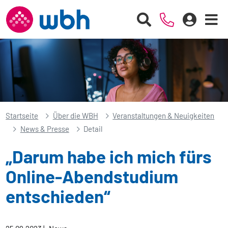
Startseite
Über die WBH
Veranstaltungen & Neuigkeiten
News & Presse
Detail
„Darum habe ich mich fürs
Online-Abendstudium
entschieden“