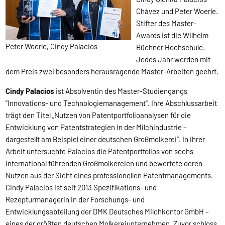
Chávez und Peter Woerle.
Stifter des Master-
Awards ist die Wilhelm
Peter Woerle, Cindy Palacios
Büchner Hochschule.
Jedes Jahr werden mit
dem Preis zwei besonders herausragende Master-Arbeiten geehrt.
Cindy Palacios
ist Absolventin des Master-Studiengangs
"Innovations- und Technologiemanagement". Ihre Abschlussarbeit
trägt den Titel „Nutzen von Patentportfolioanalysen für die
Entwicklung von Patentstrategien in der Milchindustrie –
dargestellt am Beispiel einer deutschen Großmolkerei“. In ihrer
Arbeit untersuchte Palacios die Patentportfolios von sechs
international führenden Großmolkereien und bewertete deren
Nutzen aus der Sicht eines professionellen Patentmanagements.
Cindy Palacios ist seit 2013 Spezifikations- und
Rezepturmanagerin in der Forschungs- und
Entwicklungsabteilung der DMK Deutsches Milchkontor GmbH –
eines der größten deutschen Molkereiunternehmen. Zuvor schloss