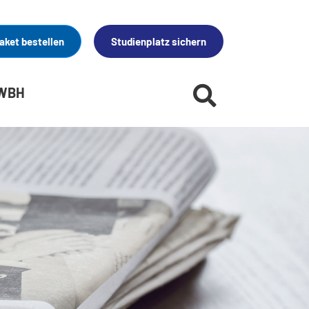
aket bestellen
Studienplatz sichern
 WBH