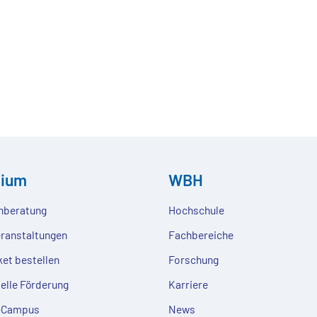
dium
WBH
nberatung
Hochschule
eranstaltungen
Fachbereiche
ket bestellen
Forschung
ielle Förderung
Karriere
e-Campus
News