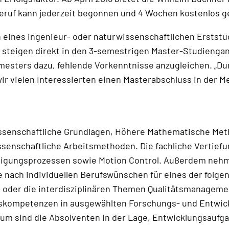
eruf kann jederzeit begonnen und 4 Wochen kostenlos g
en eines ingenieur- oder naturwissenschaftlichen Ersts
eigen direkt in den 3-semestrigen Master-Studiengang e
sters dazu, fehlende Vorkenntnisse anzugleichen. „Dur
r vielen Interessierten einen Masterabschluss in der 
wissenschaftliche Grundlagen, Höhere Mathematische M
enschaftliche Arbeitsmethoden. Die fachliche Vertiefu
tigungsprozessen sowie Motion Control. Außerdem nehme
e nach individuellen Berufswünschen für eines der folg
oder die interdisziplinären Themen Qualitätsmanagement
gskompetenzen in ausgewählten Forschungs- und Entwick
ium sind die Absolventen in der Lage, Entwicklungsau