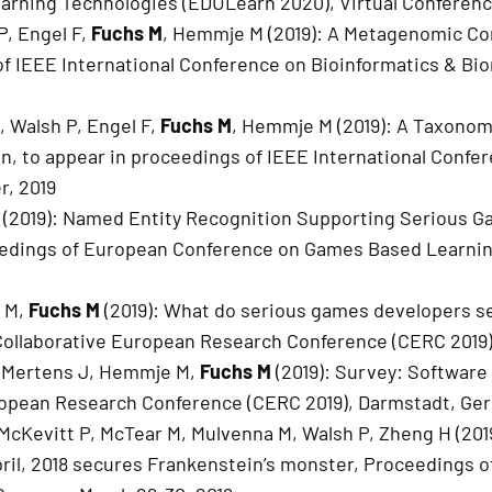
ning Technologies (EDULearn 2020), Virtual Conference,
P, Engel F,
Fuchs M
, Hemmje M (2019): A Metagenomic C
f IEEE International Conference on Bioinformatics & Bio
, Walsh P, Engel F,
Fuchs M
, Hemmje M (2019): A Taxono
on, to appear in proceedings of IEEE International Conf
r, 2019
(2019): Named Entity Recognition Supporting Serious 
eedings of European Conference on Games Based Learnin
 M,
Fuchs M
(2019): What do serious games developers s
ollaborative European Research Conference (CERC 2019)
, Mertens J, Hemmje M,
Fuchs M
(2019): Survey: Softwar
ropean Research Conference (CERC 2019), Darmstadt, Ger
cKevitt P, McTear M, Mulvenna M, Walsh P, Zheng H (20
April, 2018 secures Frankenstein’s monster, Proceedings 