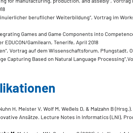
ing for manufacturing, production, and assebly“, Vortra
018
inuierlicher beruflicher Weiterbildung“, Vortrag im Work
 Integrating Games and Game Components into Competenc
r EDUCON/Gamilearn, Tenerife, April 2018
gen“, Vortrag auf dem Wissenschaftsforum, Pfungstadt, O
ge Capturing Based on Natural Language Processing“,Vo
ikationen
 Nuhn H, Meister V, Wolf M, Weßels D, & Malzahn B (Hrsg.).
ative Ansätze. Lecture Notes in Informatics (LNI), Proc