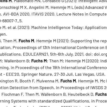
uchs M
, Maldonato MN, Cordasco G (2021): Intelligent Ad
Bornschlegl M X, Angelini M, Hemmje M L (eds) Advanced Vi
ns. AVI-BDA 2020, ITAVIS 2020. Lecture Notes in Computer
0-68007-7_5.
 M, et al. (2021): Machine Intelligence Today: Applicatio
gen.
B, Then M,
Fuchs M
, Hemmje M (2021): Supporting the rep
fication, Proceedings of 13th International Conference o
blications, EDULEARN21, 5th-6th July, 2021, doi: doi.org
M; Wallenborn B;
Fuchs M
; Then M; Hemmje M (2020): Ind
ng, in Proceedings of the 19th International Conferenc
- EEE'20, Springer Nature, 27-30 Juli, Las Vegas, USA.
kington R, Booth F, Mulvenna M,
Fuchs M
, Hemmje M, Mc 
on Detection from Speech, in Proceedings of IWSDS 20
 Fischman F, Then M, Wallenborn B, Heutelbeck D,
Fuchs
rning Systems with standardized Qualifications, in Proce