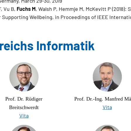
Germany, March 29-30, 2019
F, Vu B,
Fuchs M
, Walsh P, Hemmje M, McKevitt P (2018):
or Supporting Wellbeing, in Proceedings of IEEE Internat
eichs Informatik
Prof. Dr. Rüdiger
Prof. Dr.-Ing. Manfred M
Vita
Breitschwerdt
Vita