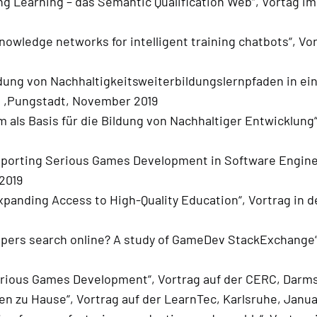
g Learning – das Semantic Qualification Web“, Vortag i
owledge networks for intelligent training chatbots“, Vo
ildung von Nachhaltigkeitsweiterbildungslernpfaden in e
 ,Pungstadt, November 2019
m als Basis für die Bildung von Nachhaltiger Entwicklun
pporting Serious Games Development in Software Enginee
2019
Expanding Access to High-Quality Education“, Vortrag in de
opers search online? A study of GameDev StackExchange“
erious Games Development“, Vortrag auf der CERC, Darms
en zu Hause“, Vortrag auf der LearnTec, Karlsruhe, Janua