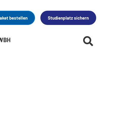
aket bestellen
Studienplatz sichern
 WBH