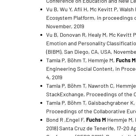
Conference on Education and New Lear
Vu B, Wu Y, Afli H, Mc Kevitt P, Walsh 
Ecosystem Platform, in proceedings o
November, 2019
Vu B, Donovan R, Healy M, Mc Kevitt P
Emotion and Personality Classificati
(BIBM), San Diego, CA, USA, Novembe
Tamla P, Böhm T, Hemmje M,
Fuchs M
Engineering Social Content, in Proc
4, 2019
Tamla P, Böhm T, Nawroth C, Hemmje
StackExchange, Proceedings of the C
Tamla P, Böhm T, Gaisbachgrabner K
Proceedings of the Collaborative Eu
Bond R ,Engel F,
Fuchs M
Hemmje M, M
2018) Santa Cruz de Tenerife, 17-20 