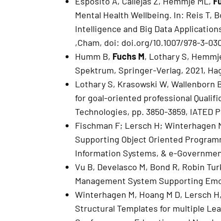
Esposito A, Callejas Z, Hemmje ML,
F
Mental Health Wellbeing. In: Reis T, 
Intelligence and Big Data Applicatio
,Cham, doi: doi.org/10.1007/978-3-03
Humm B,
Fuchs M
, Lothary S, Hemmje
Spektrum, Springer-Verlag, 2021, Ha
Lothary S, Krasowski W, Wallenborn 
for goal-oriented professional Quali
Technologies, pp. 3850-3859, IATED Pu
Fischman F; Lersch H; Winterhagen 
Supporting Object Oriented Programmi
Information Systems, & e-Government 
Vu B, Develasco M, Bond R, Robin Tur
Management System Supporting Emoti
Winterhagen M, Hoang M D, Lersch H,
Structural Templates for multiple Lea