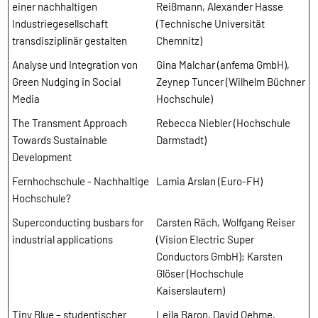
einer nachhaltigen
Reißmann, Alexander Hasse
Industriegesellschaft
(Technische Universität
transdisziplinär gestalten
Chemnitz)
Analyse und Integration von
Gina Malchar (anfema GmbH),
Green Nudging in Social
Zeynep Tuncer (Wilhelm Büchner
Media
Hochschule)
The Transment Approach
Rebecca Niebler (Hochschule
Towards Sustainable
Darmstadt)
Development
Fernhochschule - Nachhaltige
Lamia Arslan (Euro-FH)
Hochschule?
Superconducting busbars for
Carsten Räch, Wolfgang Reiser
industrial applications
(Vision Electric Super
Conductors GmbH); Karsten
Glöser (Hochschule
Kaiserslautern)
Tiny Blue – studentischer
Leila Baron, David Oehme,