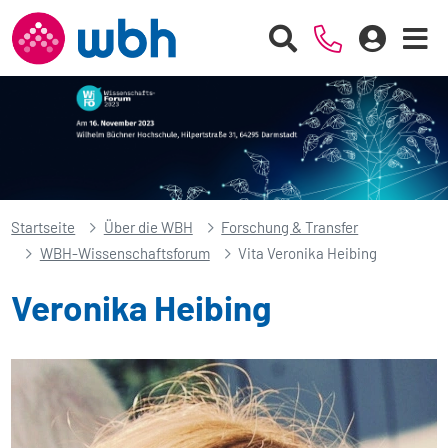
Startseite
Über die WBH
Forschung & Transfer
WBH-Wissenschaftsforum
Vita Veronika Heibing
Veronika Heibing