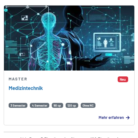
MASTER
Neu
Medizintechnik
3 Semester
4 Semester
90 cp
120 cp
Ohne NC
Mehr erfahren