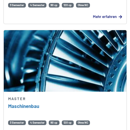
3 Semester
4 Semester
90 cp
120 cp
Ohne NC
Mehr erfahren
MASTER
Maschinenbau
3 Semester
4 Semester
90 cp
120 cp
Ohne NC