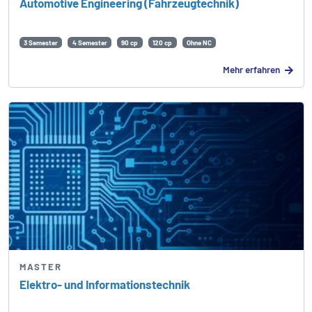
Automotive Engineering (Fahrzeug­technik)
3 Semester
4 Semester
90 cp
120 cp
Ohne NC
Mehr erfahren
MASTER
Elektro- und Informations­technik