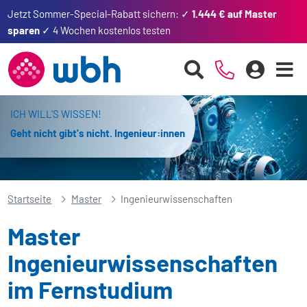
Jetzt Sommer-Special-Rabatt sichern: ✓
1.444 € auf Master
sparen
✓ 4 Wochen kostenlos testen
ICH WILL'S WISSEN!
Geht nicht gibt's nicht. Ingenieur:innen
Startseite
Master
Ingenieurwissenschaften
Master
Ingenieurwissenschaften
im Fernstudium