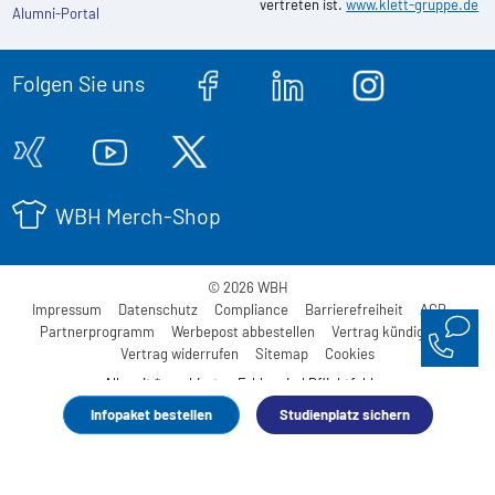
vertreten ist.
www.klett-gruppe.de
Alumni-Portal
Folgen Sie uns
WBH Merch-Shop
© 2026 WBH
Impressum
Datenschutz
Compliance
Barrierefreiheit
AGB
Partnerprogramm
Werbepost abbestellen
Vertrag kündigen
Vertrag widerrufen
Sitemap
Cookies
Alle mit * markierten Felder sind Pflichtfelder.
Infopaket bestellen
Studienplatz sichern
Made with
by WBH