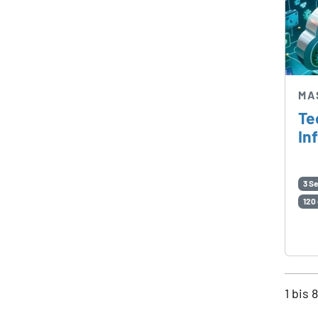
MA
Te
In
3 S
120
1 bis 