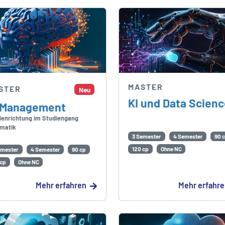
MASTER
STER
Neu
KI und Data Scien
-Management
ienrichtung im Studiengang
rmatik
3 Semester
4 Semester
90 
120 cp
Ohne NC
emester
4 Semester
90 cp
 cp
Ohne NC
Mehr erfahren
Mehr erfahr