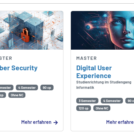
STER
MASTER
ber Security
Digital User
Experience
Studienrichtung im Studiengang
Informatik
emester
4 Semester
90 cp
 cp
Ohne NC
3 Semester
4 Semester
90 
120 cp
Ohne NC
Mehr erfahren
Mehr erfahr