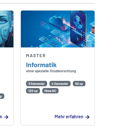
MASTER
Informatik
ohne spezielle Studienrichtung
3 Semester
4 Semester
90 cp
120 cp
Ohne NC
cp
en
Mehr erfahren