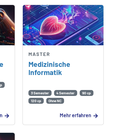
MASTER
ce
Medizinische
Informatik
cp
3 Semester
4 Semester
90 cp
120 cp
Ohne NC
en
Mehr erfahren