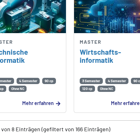
STER
MASTER
chnische
Wirtschafts­
formatik
informatik
emester
4 Semester
90 cp
3 Semester
4 Semester
90 
 cp
Ohne NC
120 cp
Ohne NC
Mehr erfahren
Mehr erfahr
8 von 8 Einträgen (gefiltert von 166 Einträgen)