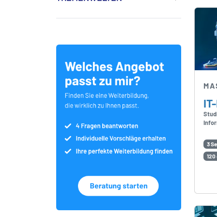
MA
IT
Stud
Info
3 S
120