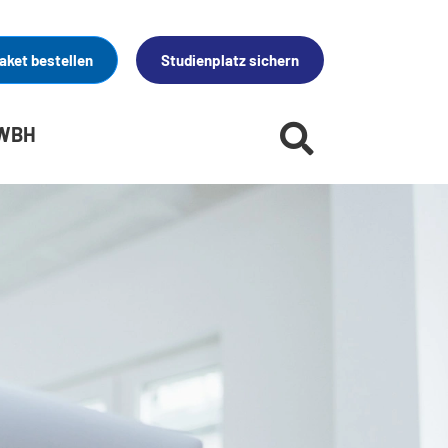
aket bestellen
Studienplatz sichern
 WBH