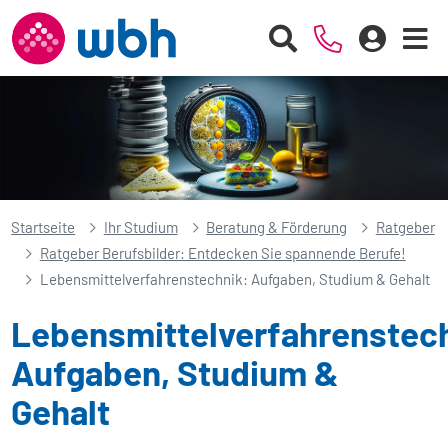
Startseite
Ihr Studium
Beratung & Förderung
Ratgeber
Ratgeber Berufsbilder: Entdecken Sie spannende Berufe!
Lebensmittelverfahrenstechnik: Aufgaben, Studium & Gehalt
Lebensmittelverfahrenstec
Aufgaben, Studium &
Gehalt