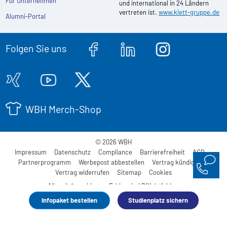
Für Unternehmen
und international in 24 Ländern
vertreten ist.
www.klett-gruppe.de
Alumni-Portal
Folgen Sie uns
WBH Merch-Shop
© 2026 WBH
Impressum
Datenschutz
Compliance
Barrierefreiheit
AGB
Partnerprogramm
Werbepost abbestellen
Vertrag kündigen
Vertrag widerrufen
Sitemap
Cookies
Alle mit * markierten Felder sind Pflichtfelder.
Infopaket bestellen
Studienplatz sichern
Made with
by WBH