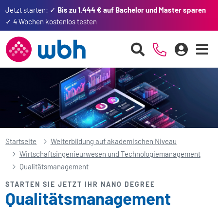
Jetzt starten: ✓
Bis zu 1.444 € auf Bachelor und Master sparen
✓ 4 Wochen kostenlos testen
Startseite
Weiterbildung auf akademischen Niveau
Wirtschafts­ingenieurwesen und Technologie­management
Qualitäts­management
STARTEN SIE JETZT IHR NANO DEGREE
Qualitäts­management