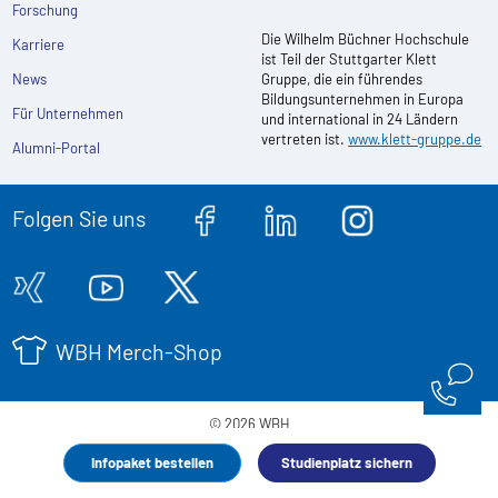
Forschung
Die Wilhelm Büchner Hochschule
Karriere
ist Teil der Stuttgarter Klett
News
Gruppe, die ein führendes
Bildungsunternehmen in Europa
Für Unternehmen
und international in 24 Ländern
vertreten ist.
www.klett-gruppe.de
Alumni-Portal
Folgen Sie uns
WBH Merch-Shop
© 2026 WBH
Impressum
Datenschutz
Compliance
Barrierefreiheit
AGB
Infopaket bestellen
Studienplatz sichern
Partnerprogramm
Werbepost abbestellen
Vertrag kündigen
Vertrag widerrufen
Sitemap
Cookies