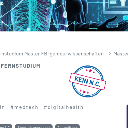
rnstudium Master FB Igenieurwissenschaften
Master
-FERNSTUDIUM
k
in
#medtech
#digitalhealth
ne NC
Staatlich anerkannt
Akkreditiert