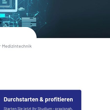
 Medizintechnik
Durchstarten & profitieren
Starten Sie jetzt Ihr Studium - praxisnah,