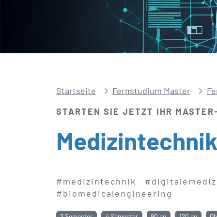
Startseite
Fernstudium Master
Fe
STARTEN SIE JETZT IHR MASTER
Medizintechni
#medizintechnik
#digitalemediz
#biomedicalengineering
3 Semester
4 Semester
90 cp
120 cp
Oh