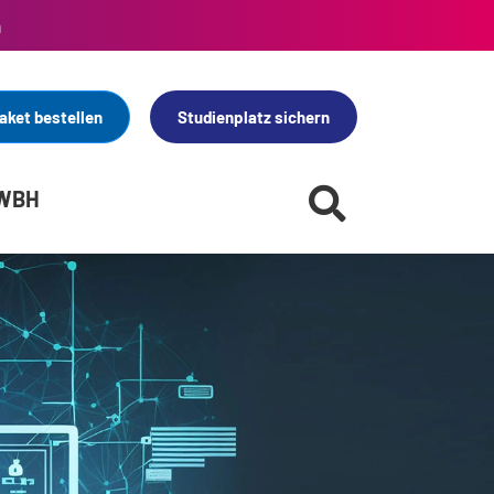
n
aket bestellen
Studienplatz sichern
 WBH