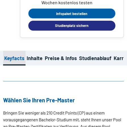
Wochen kostenlos testen
Infopaket bestellen
Studienplatz sichern
Keyfacts
Inhalte
Preise & Infos
Studienablauf
Karri
Wählen Sie Ihren Pre-Master
Bringen Sie weniger als 210 Credit Points (CP) aus einem
vorausgegangenen Bachelor-Studium mit, steht Ihnen unser Pool
an Pre-Master-Zertifikaten zur Verfügung. Aus diesem Pool