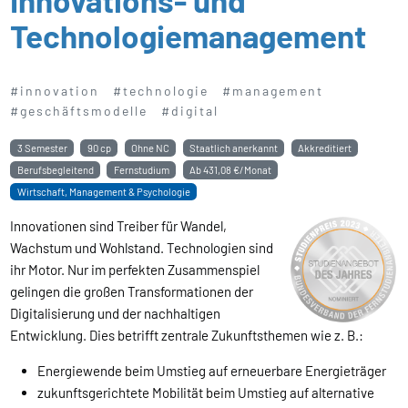
Technologie­management
#innovation
#technologie
#management
#geschäftsmodelle
#digital
3 Semester
90 cp
Ohne NC
Staatlich anerkannt
Akkreditiert
Berufsbegleitend
Fernstudium
Ab
431,08 €/Monat
Wirtschaft, Management & Psychologie
Innovationen sind Treiber für Wandel,
Wachstum und Wohlstand. Technologien sind
ihr Motor. Nur im perfekten Zusammenspiel
gelingen die großen Transformationen der
Digitalisierung und der nachhaltigen
Entwicklung. Dies betrifft zentrale Zukunftsthemen wie z. B.:
Energiewende beim Umstieg auf erneuerbare Energieträger
zukunftsgerichtete Mobilität beim Umstieg auf alternative