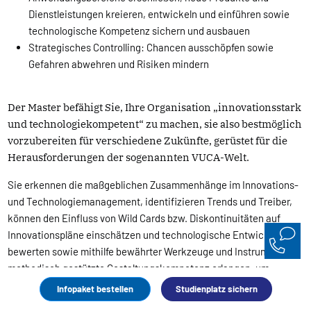
Dienstleistungen kreieren, entwickeln und einführen sowie
technologische Kompetenz sichern und ausbauen
Strategisches Controlling: Chancen ausschöpfen sowie
Gefahren abwehren und Risiken mindern
Der Master befähigt Sie, Ihre Organisation „innovationsstark
und technologiekompetent“ zu machen, sie also bestmöglich
vorzubereiten für verschiedene Zukünfte, gerüstet für die
Herausforderungen der sogenannten VUCA-Welt.
Sie erkennen die maßgeblichen Zusammenhänge im Innovations-
und Technologiemanagement, identifizieren Trends und Treiber,
können den Einfluss von Wild Cards bzw. Diskontinuitäten auf
Innovationspläne einschätzen und technologische Entwicklungen
bewerten sowie mithilfe bewährter Werkzeuge und Instrumente
methodisch gestützte Gestaltungskompetenz erlangen, um
Zukunft zu reflektieren und erfolgreich zu gestalten: innovativ und
Infopaket bestellen
Studienplatz sichern
technologiekompetent.