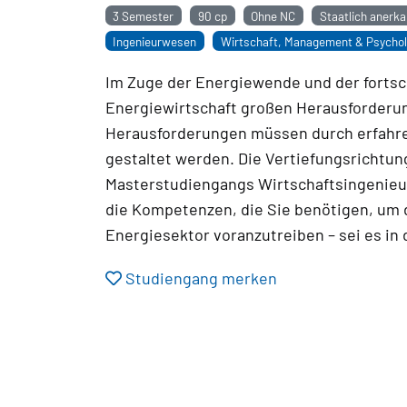
3 Semester
90 cp
Ohne NC
Staatlich anerka
Ingenieurwesen
Wirtschaft, Management & Psychol
Im Zuge der Energiewende und der fortsch
Energiewirtschaft großen Herausforderu
Herausforderungen müssen durch erfahre
gestaltet werden. Die Vertiefungsrichtu
Masterstudiengangs Wirtschaftsingenieurw
die Kompetenzen, die Sie benötigen, um 
Energiesektor voranzutreiben – sei es in
Studiengang merken