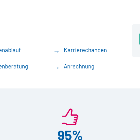
enablauf
Karrierechancen
enberatung
Anrechnung
95%