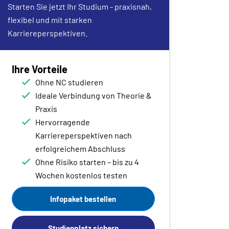
Starten Sie jetzt Ihr Studium - praxisnah,
flexibel und mit starken
Karriereperspektiven.
Ihre Vorteile
Ohne NC studieren
Ideale Verbindung von Theorie &
Praxis
Hervorragende
Karriereperspektiven nach
erfolgreichem Abschluss
Ohne Risiko starten – bis zu 4
Wochen kostenlos testen
Infopaket bestellen
Studienplatz sichern