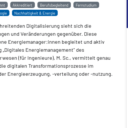
nnt
Akkreditiert
Berufsbegleitend
Fernstudium
ogie
Nachhaltigkeit & Energie
reitenden Digitalisierung sieht sich die
ngen und Veränderungen gegenüber. Diese
ne Energiemanager:innen begleitet und aktiv
ng „Digitales Energiemanagement" des
esen (für Ingenieure), M. Sc., vermittelt genau
die digitalen Transformationsprozesse im
 der Energieerzeugung, -verteilung oder -nutzung.