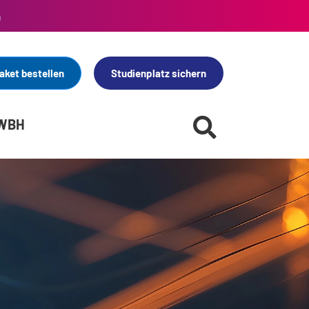
n
aket bestellen
Studienplatz sichern
 WBH