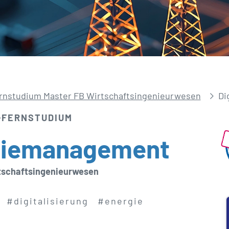
rnstudium Master FB Wirtschaftsingenieurwesen
Di
-FERNSTUDIUM
gie­management
tschaftsingenieurwesen
#digitalisierung
#energie