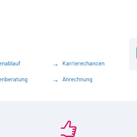
enablauf
Karrierechancen
enberatung
Anrechnung