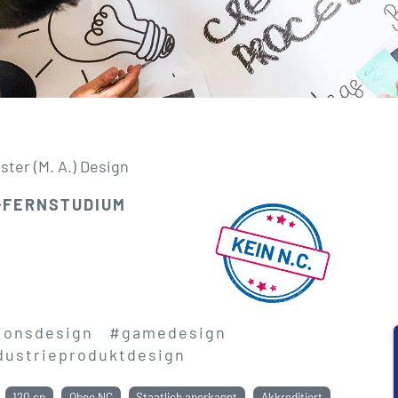
ster (M. A.) Design
-FERNSTUDIUM
ionsdesign
#gamedesign
dustrieproduktdesign
120 cp
Ohne NC
Staatlich anerkannt
Akkreditiert