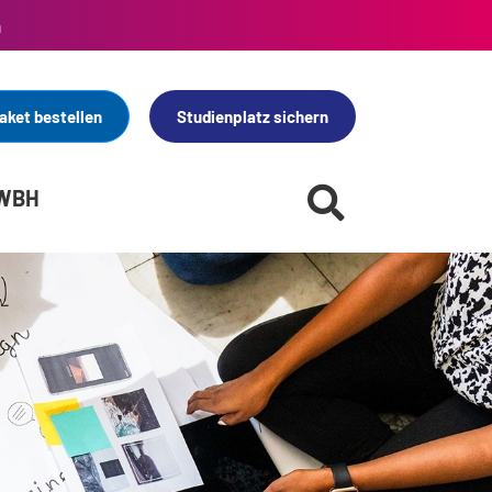
n
aket bestellen
Studienplatz sichern
 WBH