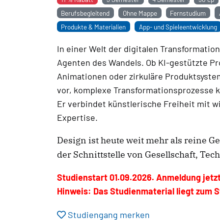
Berufsbegleitend
Ohne Mappe
Fernstudium
Produkte & Materialien
App- und Spieleentwicklung
In einer Welt der digitalen Transformati
Agenten des Wandels. Ob KI-gestützte Pr
Animationen oder zirkuläre Produktsyste
vor, komplexe Transformationsprozesse kri
Er verbindet künstlerische Freiheit mit w
Expertise.
Design ist heute weit mehr als reine Ges
der Schnittstelle von Gesellschaft, Te
Studienstart 01.09.2026. Anmeldung jetz
Hinweis: Das Studienmaterial liegt zum St
Studiengang merken