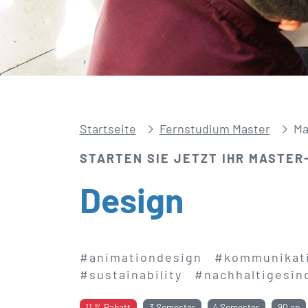
Startseite
Fernstudium Master
Ma
STARTEN SIE JETZT IHR MASTER
Design
#animationdesign
#kommunikat
#sustainability
#nachhaltigesin
11 % Rabatt
3 Semester
4 Semester
90 cp