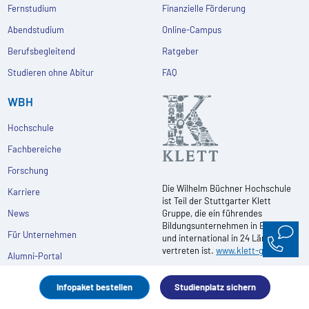
Fernstudium
Finanzielle Förderung
Abendstudium
Online-Campus
Berufsbegleitend
Ratgeber
Studieren ohne Abitur
FAQ
WBH
Hochschule
Fachbereiche
Forschung
Die Wilhelm Büchner Hochschule
Karriere
ist Teil der Stuttgarter Klett
News
Gruppe, die ein führendes
Bildungsunternehmen in Europa
Für Unternehmen
und international in 24 Ländern
vertreten ist.
www.klett-gruppe.de
Alumni-Portal
Infopaket bestellen
Studienplatz sichern
Folgen Sie uns