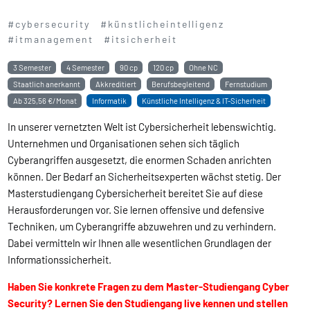
#cybersecurity
#künstlicheintelligenz
#itmanagement
#itsicherheit
3 Semester
4 Semester
90 cp
120 cp
Ohne NC
Staatlich anerkannt
Akkreditiert
Berufsbegleitend
Fernstudium
Ab
325,56 €/Monat
Informatik
Künstliche Intelligenz & IT-Sicherheit
In unserer vernetzten Welt ist Cybersicherheit lebenswichtig.
Unternehmen und Organisationen sehen sich täglich
Cyberangriffen ausgesetzt, die enormen Schaden anrichten
können. Der Bedarf an Sicherheitsexperten wächst stetig. Der
Masterstudiengang Cybersicherheit bereitet Sie auf diese
Herausforderungen vor. Sie lernen offensive und defensive
Techniken, um Cyberangriffe abzuwehren und zu verhindern.
Dabei vermitteln wir Ihnen alle wesentlichen Grundlagen der
Informationssicherheit.
Haben Sie konkrete Fragen zu dem Master-Studiengang Cyber
Security? Lernen Sie den Studiengang live kennen und stellen