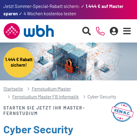
Jetzt Sommer-Special-Rabatt sichern: ✓
1.444 € auf Master
sparen
✓ 4 Wochen kostenlos testen
1.444 € Rabatt
sichern!
Startseite
Fernstudium Master
Fernstudium Master FB Informatik
Cyber Security
STARTEN SIE JETZT IHR MASTER-
FERNSTUDIUM
Cyber Security