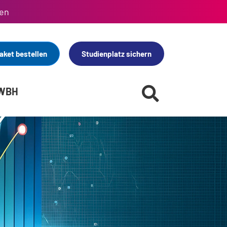
en
aket bestellen
Studienplatz sichern
 WBH