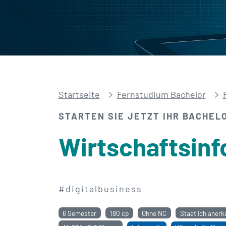
Startseite
Fernstudium Bachelor
STARTEN SIE JETZT IHR BACHEL
Wirtschafts­in
#digitalbusiness
6 Semester
180 cp
Ohne NC
Staatlich anerk