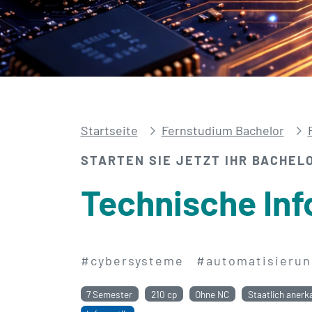
Startseite
Fernstudium Bachelor
STARTEN SIE JETZT IHR BACHEL
Technische Inf
#cybersysteme
#automatisierun
7 Semester
210 cp
Ohne NC
Staatlich anerk