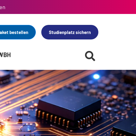
en
aket bestellen
Studienplatz sichern
 WBH