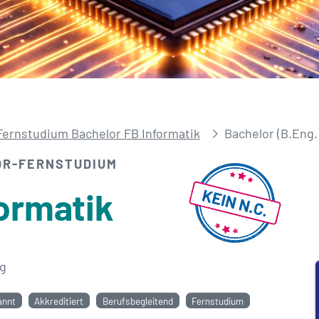
Fernstudium Bachelor FB Informatik
Bachelor (B.Eng.
OR-FERNSTUDIUM
ormatik
g
annt
Akkreditiert
Berufsbegleitend
Fernstudium