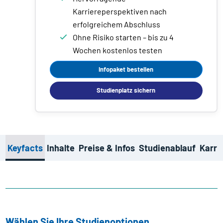
Karriereperspektiven nach
erfolgreichem Abschluss
Ohne Risiko starten – bis zu 4
Wochen kostenlos testen
Infopaket bestellen
Studienplatz sichern
Keyfacts
Inhalte
Preise & Infos
Studienablauf
Karri
Wählen Sie Ihre Studienoptionen