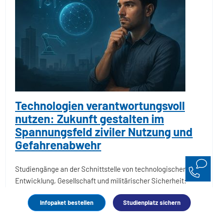
Technologien verantwortungsvoll
nutzen: Zukunft gestalten im
Spannungsfeld ziviler Nutzung und
Gefahrenabwehr
Studiengänge an der Schnittstelle von technologischer
Entwicklung, Gesellschaft und militärischer Sicherheit:
Erlernen Sie die Entwicklung und Anwendungsfelder von
Infopaket bestellen
Studienplatz sichern
Technologien, die sowohl in zivilen als auch
sicherheitsrelevanten Kontexten eingesetzt werden – mit