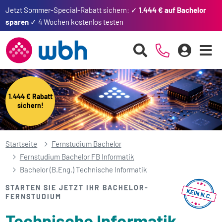
Jetzt Sommer-Special-Rabatt sichern: ✓
1.444 € auf Bachelor
sparen
✓ 4 Wochen kostenlos testen
1.444 € Rabatt
sichern!
Startseite
Fernstudium Bachelor
Fernstudium Bachelor FB Informatik
Bachelor (B.Eng.) Technische Informatik
STARTEN SIE JETZT IHR BACHELOR-
FERNSTUDIUM
Technische Informatik