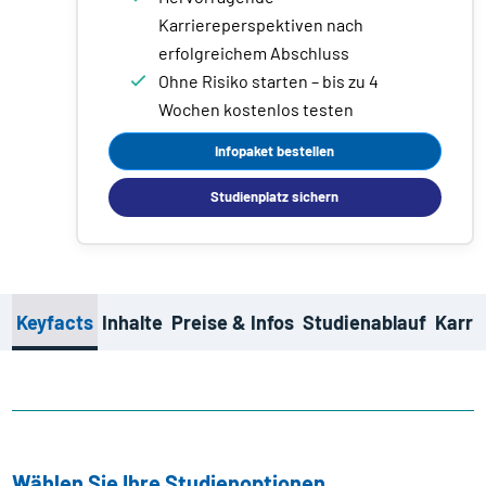
Karriereperspektiven nach
erfolgreichem Abschluss
Ohne Risiko starten – bis zu 4
Wochen kostenlos testen
Infopaket bestellen
Studienplatz sichern
Keyfacts
Inhalte
Preise & Infos
Studienablauf
Karri
Wählen Sie Ihre Studienoptionen