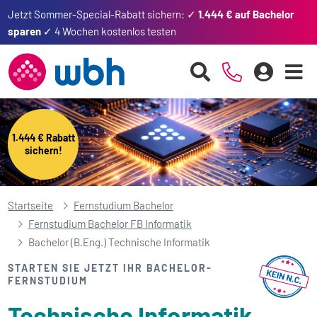
Jetzt Sommer-Special-Rabatt sichern: ✓
1.444 € auf Bachelor
sparen
✓ 4 Wochen kostenlos testen
1.444 € Rabatt
sichern!
Startseite
Fernstudium Bachelor
Fernstudium Bachelor FB Informatik
Bachelor (B.Eng.) Technische Informatik
STARTEN SIE JETZT IHR BACHELOR-
FERNSTUDIUM
Technische Informatik