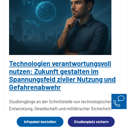
Technologien verantwortungsvoll
nutzen: Zukunft gestalten im
Spannungsfeld ziviler Nutzung und
Gefahrenabwehr
Studiengänge an der Schnittstelle von technologischer
Entwicklung, Gesellschaft und militärischer Sicherheit:
Erlernen Sie die Entwicklung und Anwendungsfelder von
Infopaket bestellen
Studienplatz sichern
Technologien, die sowohl in zivilen als auch
sicherheitsrelevanten Kontexten eingesetzt werden – mit