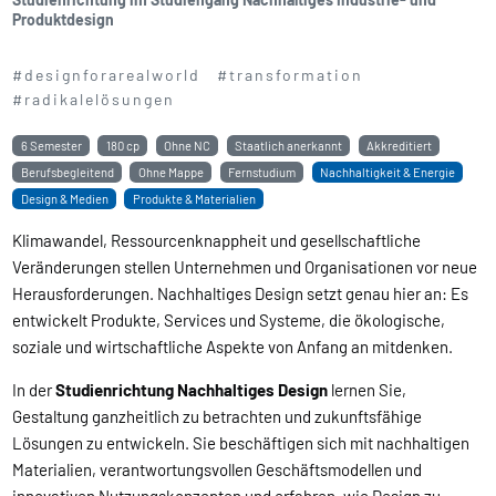
Produktdesign
#designforarealworld
#transformation
#radikalelösungen
6 Semester
180 cp
Ohne NC
Staatlich anerkannt
Akkreditiert
Berufsbegleitend
Ohne Mappe
Fernstudium
Nachhaltigkeit & Energie
Design & Medien
Produkte & Materialien
Klimawandel, Ressourcenknappheit und gesellschaftliche
Veränderungen stellen Unternehmen und Organisationen vor neue
Herausforderungen. Nachhaltiges Design setzt genau hier an: Es
entwickelt Produkte, Services und Systeme, die ökologische,
soziale und wirtschaftliche Aspekte von Anfang an mitdenken.
In der
Studienrichtung Nachhaltiges Design
lernen Sie,
Gestaltung ganzheitlich zu betrachten und zukunftsfähige
Lösungen zu entwickeln. Sie beschäftigen sich mit nachhaltigen
Materialien, verantwortungsvollen Geschäftsmodellen und
innovativen Nutzungskonzepten und erfahren, wie Design zu