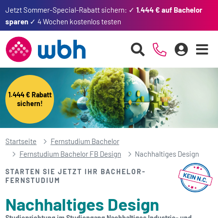
Jetzt Sommer-Special-Rabatt sichern: ✓
1.444 € auf Bachelor
sparen
✓ 4 Wochen kostenlos testen
1.444 € Rabatt
sichern!
Startseite
Fernstudium Bachelor
Fernstudium Bachelor FB Design
Nachhaltiges Design
STARTEN SIE JETZT IHR BACHELOR-
FERNSTUDIUM
Nachhaltiges Design
Studienrichtung im Studiengang Nachhaltiges Industrie- und