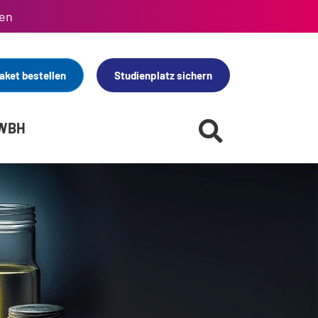
en
aket bestellen
Studienplatz sichern
 WBH