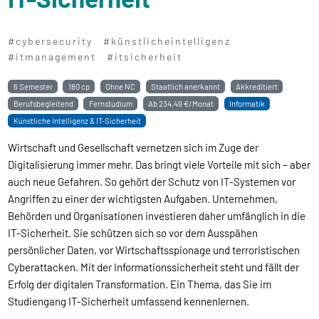
#cybersecurity
#künstlicheintelligenz
#itmanagement
#itsicherheit
6 Semester
180 cp
Ohne NC
Staatlich anerkannt
Akkreditiert
Berufsbegleitend
Fernstudium
Ab
234,49 €/Monat
Informatik
Künstliche Intelligenz & IT-Sicherheit
Wirtschaft und Gesellschaft vernetzen sich im Zuge der
Digitalisierung immer mehr. Das bringt viele Vorteile mit sich – aber
auch neue Gefahren. So gehört der Schutz von IT-Systemen vor
Angriffen zu einer der wichtigsten Aufgaben. Unternehmen,
Behörden und Organisationen investieren daher umfänglich in die
IT-Sicherheit. Sie schützen sich so vor dem Ausspähen
persönlicher Daten, vor Wirtschaftsspionage und terroristischen
Cyberattacken. Mit der Informationssicherheit steht und fällt der
Erfolg der digitalen Transformation. Ein Thema, das Sie im
Studiengang IT-Sicherheit umfassend kennenlernen.