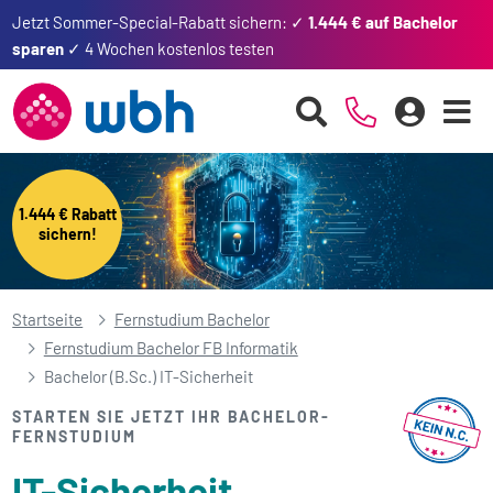
Jetzt Sommer-Special-Rabatt sichern: ✓
1.444 € auf Bachelor
sparen
✓ 4 Wochen kostenlos testen
1.444 € Rabatt
sichern!
Startseite
Fernstudium Bachelor
Fernstudium Bachelor FB Informatik
Bachelor (B.Sc.) IT-Sicherheit
STARTEN SIE JETZT IHR BACHELOR-
FERNSTUDIUM
IT-Sicherheit