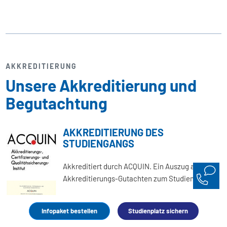
AKKREDITIERUNG
Unsere Akkreditierung und
Begutachtung
AKKREDITIERUNG DES
STUDIENGANGS
Akkreditiert durch ACQUIN. Ein Auszug aus dem
Akkreditierungs-Gutachten zum Studiengang:
„Insgesamt ist das Konzept des Studiengangs
,Informatik‘ schlüssig und gut strukturiert. Als
Infopaket bestellen
Studienplatz sichern
besonders positiv ist hervorzuheben, dass