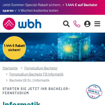
Jetzt Sommer-Special-Rabatt sichern: ✓
1.444 € auf Bachelor
sparen
✓ 4 Wochen kostenlos testen
1.444 € Rabatt
sichern!
Startseite
Fernstudium Bachelor
Fernstudium Bachelor FB Informatik
Bachelor (B.Sc.) Informatik
STARTEN SIE JETZT IHR BACHELOR-
FERNSTUDIUM
Informatik