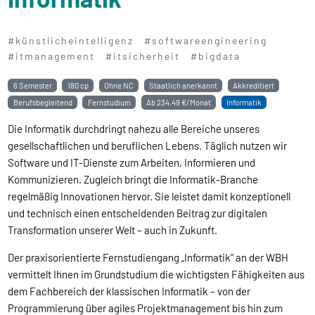
#künstlicheintelligenz
#softwareengineering
#itmanagement
#itsicherheit
#bigdata
6 Semester
180 cp
Ohne NC
Staatlich anerkannt
Akkreditiert
Berufsbegleitend
Fernstudium
Ab
234,49 €/Monat
Informatik
Die Informatik durchdringt nahezu alle Bereiche unseres
gesellschaftlichen und beruflichen Lebens. Täglich nutzen wir
Software und IT-Dienste zum Arbeiten, Informieren und
Kommunizieren. Zugleich bringt die Informatik-Branche
regelmäßig Innovationen hervor. Sie leistet damit konzeptionell
und technisch einen entscheidenden Beitrag zur digitalen
Transformation unserer Welt – auch in Zukunft.
Der praxisorientierte Fernstudiengang „Informatik“ an der WBH
vermittelt Ihnen im Grundstudium die wichtigsten Fähigkeiten aus
dem Fachbereich der klassischen Informatik – von der
Programmierung über agiles Projektmanagement bis hin zum