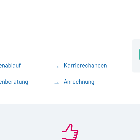
enablauf
Karrierechancen
enberatung
Anrechnung