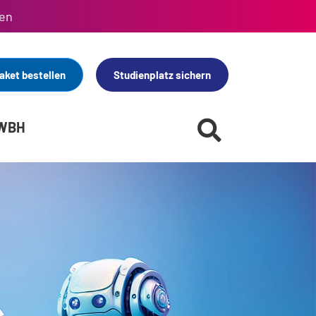
en
aket bestellen
Studienplatz sichern
 WBH