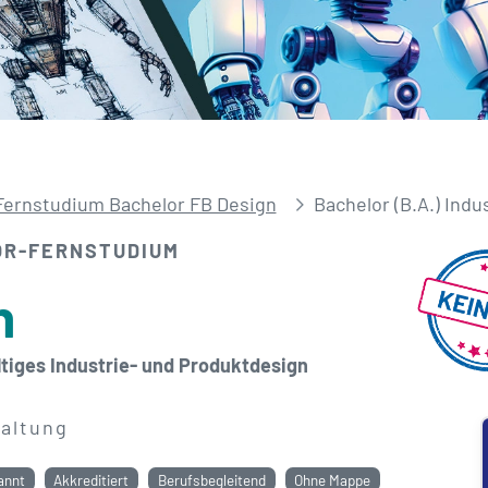
Fernstudium Bachelor FB Design
Bachelor (B.A.) Indu
OR-FERNSTUDIUM
n
tiges Industrie- und Produktdesign
altung
annt
Akkreditiert
Berufsbegleitend
Ohne Mappe