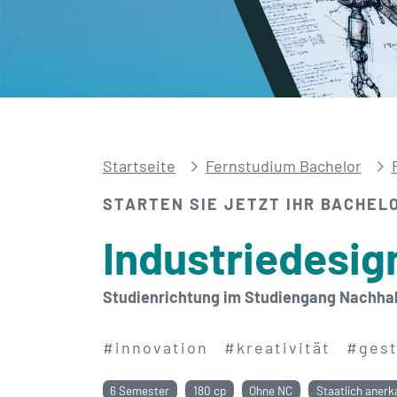
Startseite
Fernstudium Bachelor
STARTEN SIE JETZT IHR BACHEL
Industriedesig
Studienrichtung im Studiengang Nachhal
#innovation
#kreativität
#gest
6 Semester
180 cp
Ohne NC
Staatlich anerk