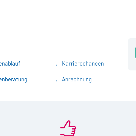
enablauf
Karrierechancen
enberatung
Anrechnung