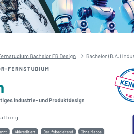
Fernstudium Bachelor FB Design
Bachelor (B.A.) Indu
OR-FERNSTUDIUM
n
tiges Industrie- und Produktdesign
altung
annt
Akkreditiert
Berufsbegleitend
Ohne Mappe