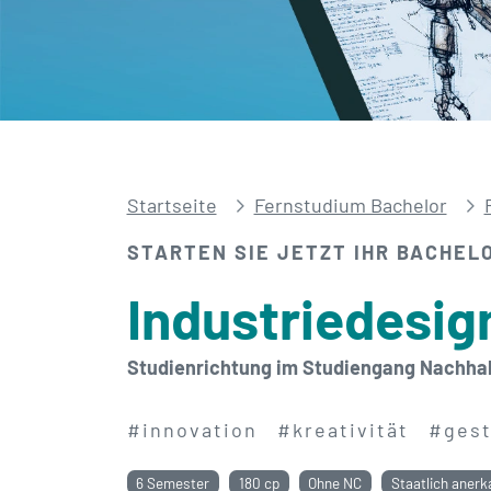
Startseite
Fernstudium Bachelor
STARTEN SIE JETZT IHR BACHEL
Industriedesig
Studienrichtung im Studiengang Nachhal
#innovation
#kreativität
#gest
6 Semester
180 cp
Ohne NC
Staatlich anerk