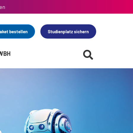
en
aket bestellen
Studienplatz sichern
 WBH