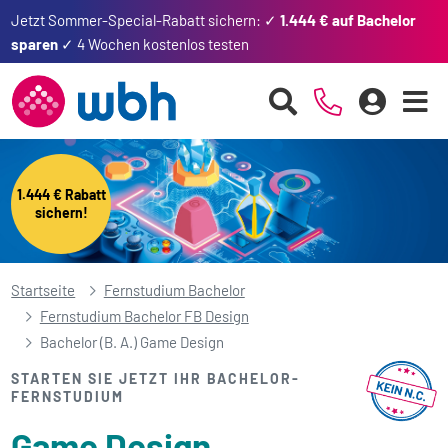
Jetzt Sommer-Special-Rabatt sichern: ✓
1.444 € auf Bachelor
sparen
✓ 4 Wochen kostenlos testen
1.444 € Rabatt
sichern!
Startseite
Fernstudium Bachelor
Fernstudium Bachelor FB Design
Bachelor (B. A.) Game Design
STARTEN SIE JETZT IHR BACHELOR-
FERNSTUDIUM
Game Design