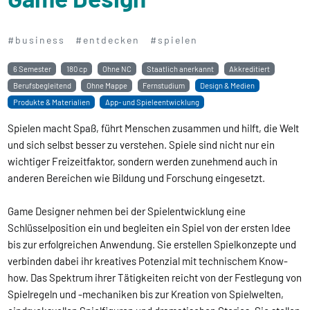
#business
#entdecken
#spielen
6 Semester
180 cp
Ohne NC
Staatlich anerkannt
Akkreditiert
Berufsbegleitend
Ohne Mappe
Fernstudium
Design & Medien
Produkte & Materialien
App- und Spieleentwicklung
Spielen macht Spaß, führt Menschen zusammen und hilft, die Welt
und sich selbst besser zu verstehen. Spiele sind nicht nur ein
wichtiger Freizeitfaktor, sondern werden zunehmend auch in
anderen Bereichen wie Bildung und Forschung eingesetzt.
Game Designer nehmen bei der Spielentwicklung eine
Schlüsselposition ein und begleiten ein Spiel von der ersten Idee
bis zur erfolgreichen Anwendung. Sie erstellen Spielkonzepte und
verbinden dabei ihr kreatives Potenzial mit technischem Know-
how. Das Spektrum ihrer Tätigkeiten reicht von der Festlegung von
Spielregeln und -mechaniken bis zur Kreation von Spielwelten,