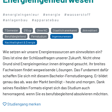
#energieingenieur
#energie
#wasserstoff
#anlagenbau
#apparatebau
7 Semester
210 cp
Ohne NC
Staatlich anerkannt
Akkreditiert
Berufsbegleitend
Fernstudium
Ingenieurwesen
Nachhaltigkeit & Energie
Wie setzen wir unsere Energieressourcen am sinnvollsten ein?
Dies ist eine der Schlüsselfragen unserer Zukunft. Nicht ohne
Grund sind Energieingenieur:innen dringend gesucht. Ihr breites
Fachwissen findet wegweisende Lösungen. Das Fundament dafür
schaffen Sie sich mit diesem Bachelor-Fernstudiengang. Er bildet
genau das ab, was der Markt benötigt – heute und morgen. Dank
seines flexiblen Formats eignet sich das Studium auch
hervorragend, wenn Sie es berufsbegleitend absolvieren möchten.
Studiengang merken