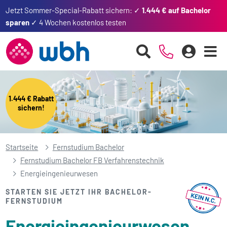
Jetzt Sommer-Special-Rabatt sichern: ✓
1.444 € auf Bachelor
sparen
✓ 4 Wochen kostenlos testen
1.444 € Rabatt
sichern!
Startseite
Fernstudium Bachelor
Fernstudium Bachelor FB Verfahrenstechnik
Energie­ingenieurwesen
STARTEN SIE JETZT IHR BACHELOR-
FERNSTUDIUM
Energie­ingenieurwesen