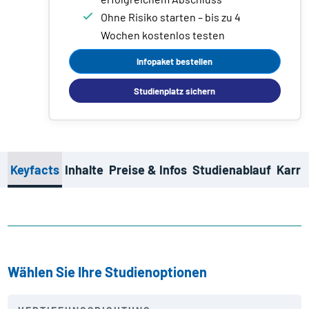
Ohne Risiko starten – bis zu 4
Wochen kostenlos testen
Infopaket bestellen
Studienplatz sichern
Keyfacts
Inhalte
Preise & Infos
Studienablauf
Karri
Wählen Sie Ihre Studienoptionen