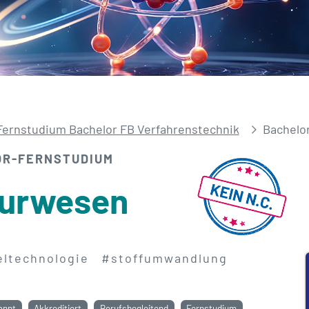
Fernstudium Bachelor FB Verfahrenstechnik
Bachelo
OR-FERNSTUDIUM
eurwesen
eltechnologie
#stoffumwandlung
annt
Akkreditiert
Berufsbegleitend
Fernstudium