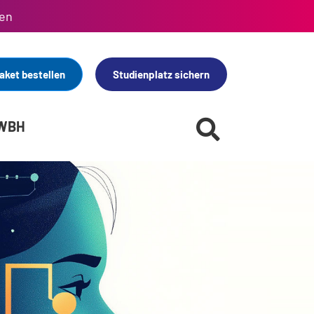
en
aket bestellen
Studienplatz sichern
 WBH