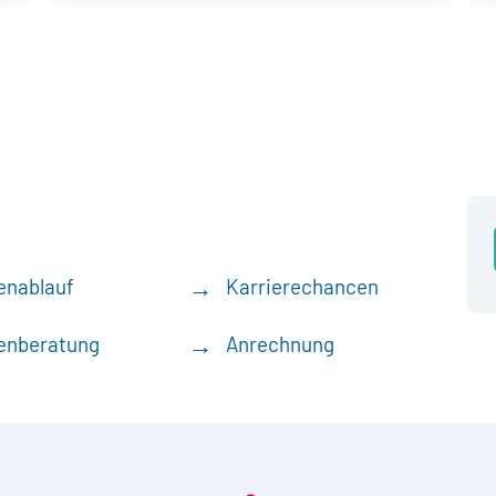
enablauf
Karrierechancen
enberatung
Anrechnung