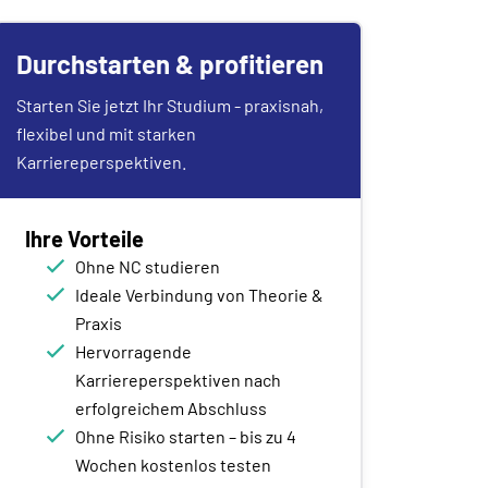
Durchstarten & profitieren
Starten Sie jetzt Ihr Studium - praxisnah,
flexibel und mit starken
Karriereperspektiven.
Ihre Vorteile
Ohne NC studieren
Ideale Verbindung von Theorie &
Praxis
Hervorragende
Karriereperspektiven nach
erfolgreichem Abschluss
Ohne Risiko starten – bis zu 4
Wochen kostenlos testen