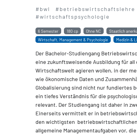
#bwl
#betriebswirtschaftslehre
#wirtschaftspsychologie
6 Semester
180 cp
Ohne NC
Staatlich anerk
Wirtschaft, Management & Psychologie
Medizin & L
Der Bachelor-Studiengang Betriebswirtsch
eine zukunftsweisende Ausbildung für all 
Wirtschaftswelt agieren wollen, in der m
wie ökonomische Daten und Zusammenhän
Globalisierung sind nicht nur fundiertes
ein tiefes Verständnis für die psycholog
relevant. Der Studiengang ist daher in zwe
Einerseits vermittelt er in betriebswirt
den wichtigsten betriebswirtschaftliche
allgemeine Managementaufgaben vor, die