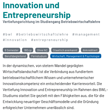
Innovation und
Entrepreneurship
Vertiefungsrichtung im Studiengang Betriebs­wirtschafts­lehre
#bwl
#betriebswirtschaftslehre
#management
#innovation
#entrepreneurship
6 Semester
180 cp
Ohne NC
Staatlich anerkannt
Akkreditiert
Berufsbegleitend
Fernstudium
Wirtschaft, Management & Psychologie
In der dynamischen, von stetem Wandel geprägten
Wirtschaftslandschaft ist die Verbindung aus fundiertem
betriebswirtschaftlichem Wissen und unternehmerischer
Innovationskompetenz ein entscheidender Karrierevorteil. Die
Vertiefung Innovation und Entrepreneurship im Rahmen des BWL-
Studiums stattet Sie gezielt mit den Fähigkeiten aus, die für die
Entwicklung neuartiger Geschäftsmodelle und die Gründung
erfolgreicher Unternehmen unerlässlich sind.