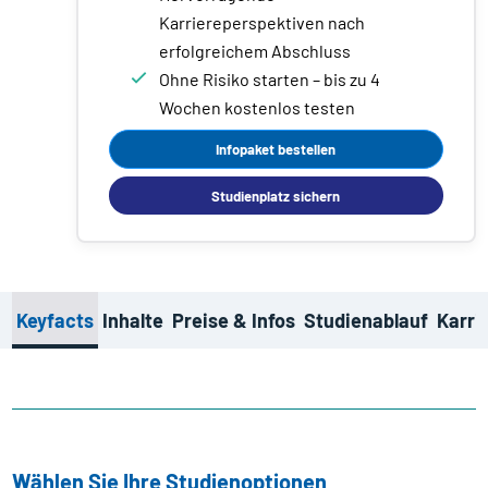
Karriereperspektiven nach
erfolgreichem Abschluss
Ohne Risiko starten – bis zu 4
Wochen kostenlos testen
Infopaket bestellen
Studienplatz sichern
Keyfacts
Inhalte
Preise & Infos
Studienablauf
Karri
Wählen Sie Ihre Studienoptionen