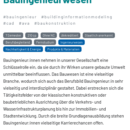
#bauingenieur
#buildinginformationmodeling
#cad
#ava
#baukonstruktion
7 Semester
210 cp
Ohne NC
Akkreditiert
Staatlich anerkannt
Berufsbegleitend
Fernstudium
Ingenieurwesen
Nachhaltigkeit & Energie
Produkte & Materialien
Bauingenieur:innen nehmen in unserer Gesellschaft eine
Schlüsselrolle ein, da sie durch ihr Wirken unsere gebaute Umwelt
unmittelbar beeinflussen. Das Bauwesen ist eine vielseitige
Branche, wodurch sich auch das Berufsbild Bauingenieur:in sehr
vielseitig und interdisziplinär gestaltet. Dabei erstrecken sich die
Tätigkeitsfelder von der klassischen konstruktiven oder
baubetrieblichen Ausrichtung über die Verkehrs- und
Wasserinfrastrukturplanung bis hin zur Immobilien- und
Stadtentwicklung. Durch die breite Grundlagenausbildung stehen
Bauingenieur:innen vielseitige Karrierechancen offen.