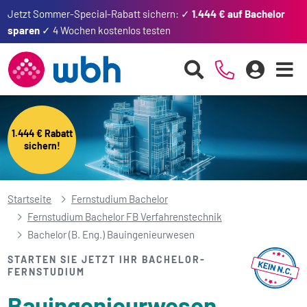
Jetzt Sommer-Special-Rabatt sichern: ✓
1.444 € auf Bachelor
sparen
✓ 4 Wochen kostenlos testen
1.444 € Rabatt
sichern!
Startseite
Fernstudium Bachelor
Fernstudium Bachelor FB Verfahrenstechnik
Bachelor (B. Eng.) Bauingenieurwesen
STARTEN SIE JETZT IHR BACHELOR-
FERNSTUDIUM
Bauingenieurwesen