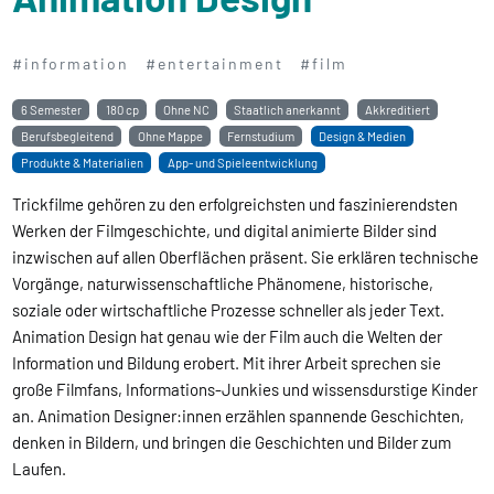
#information
#entertainment
#film
6 Semester
180 cp
Ohne NC
Staatlich anerkannt
Akkreditiert
Berufsbegleitend
Ohne Mappe
Fernstudium
Design & Medien
Produkte & Materialien
App- und Spieleentwicklung
Trickfilme gehören zu den erfolgreichsten und faszinierendsten
Werken der Filmgeschichte, und digital animierte Bilder sind
inzwischen auf allen Oberflächen präsent. Sie erklären technische
Vorgänge, naturwissenschaftliche Phänomene, historische,
soziale oder wirtschaftliche Prozesse schneller als jeder Text.
Animation Design hat genau wie der Film auch die Welten der
Information und Bildung erobert. Mit ihrer Arbeit sprechen sie
große Filmfans, Informations-Junkies und wissensdurstige Kinder
an. Animation Designer:innen erzählen spannende Geschichten,
denken in Bildern, und bringen die Geschichten und Bilder zum
Laufen.