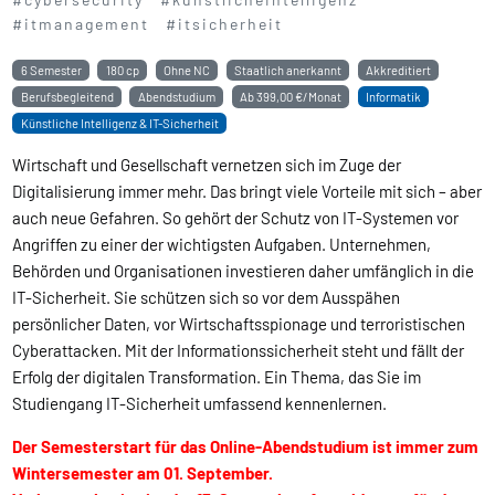
#itmanagement
#itsicherheit
6 Semester
180 cp
Ohne NC
Staatlich anerkannt
Akkreditiert
Berufsbegleitend
Abendstudium
Ab
399,00 €/Monat
Informatik
Künstliche Intelligenz & IT-Sicherheit
Wirtschaft und Gesellschaft vernetzen sich im Zuge der
Digitalisierung immer mehr. Das bringt viele Vorteile mit sich – aber
auch neue Gefahren. So gehört der Schutz von IT-Systemen vor
Angriffen zu einer der wichtigsten Aufgaben. Unternehmen,
Behörden und Organisationen investieren daher umfänglich in die
IT-Sicherheit. Sie schützen sich so vor dem Ausspähen
persönlicher Daten, vor Wirtschaftsspionage und terroristischen
Cyberattacken. Mit der Informationssicherheit steht und fällt der
Erfolg der digitalen Transformation. Ein Thema, das Sie im
Studiengang IT-Sicherheit umfassend kennenlernen.
Der Semesterstart für das Online-Abendstudium ist immer zum
Wintersemester am 01. September.