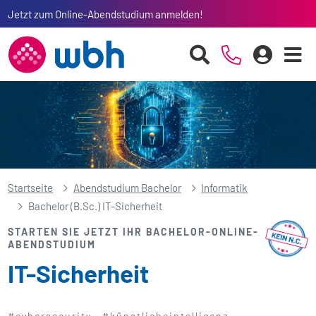
Jetzt zum Online-Abendstudium anmelden!
Startseite
Abendstudium Bachelor
Informatik
Bachelor (B.Sc.) IT-Sicherheit
STARTEN SIE JETZT IHR BACHELOR-ONLINE-
ABENDSTUDIUM
IT-Sicherheit
#cybersecurity
#künstlicheintelligenz